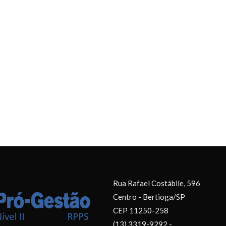
Rua Rafael Costábile, 596
Centro - Bertioga/SP
CEP 11250-258
(13) 3319-9292 -